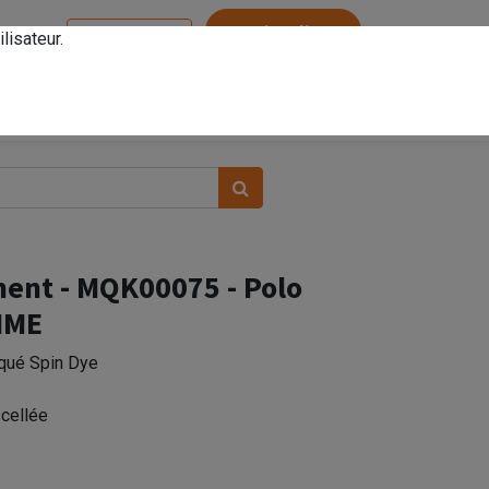
Service client
lisateur.
Se connecter
ent - MQK00075 - Polo
MME
iqué Spin Dye
scellée