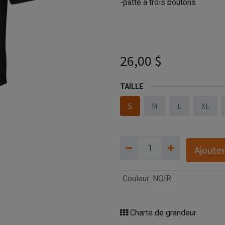
-patte à trois boutons
ST.LAWRENCE CEMENT - MQK0
(AVG)
26,00
$
TAILLE
S
M
L
XL
Ajouter
Couleur
:
NOIR
Charte de grandeur