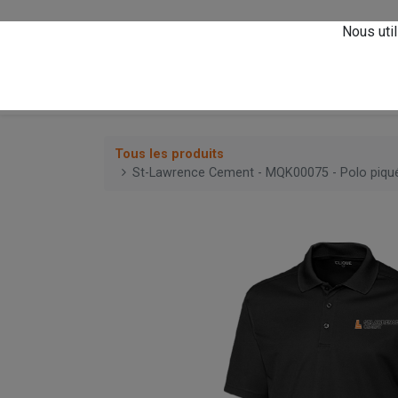
Vivez l'expérience
A
Nous util
0
Accueil
Magasin
Tous les produits
St-Lawrence Cement - MQK00075 - Polo piqu