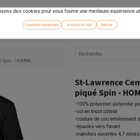
rseno
!
isons des cookies pour vous fournir une meilleure expérience uti
Essentiels seulement
Je suis d'accord
Refuser
é Spin - HOMME
St-Lawrence Cem
piqué Spin - HO
-100% polyester, polyester p
-col en tricot côtelé
-couture de cou entièrement 
-épaules vers l'avant
-manches ouvertes 4,7 onces