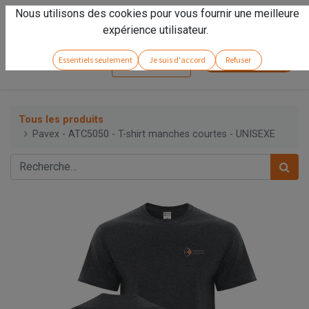
Nous utilisons des cookies pour vous fournir une meilleure
Vivez l'expérience
Arseno
!
expérience utilisateur.
Service client
Essentiels seulement
Je suis d'accord
Refuser
Se connecter
Tous les produits
Pavex - ATC5050 - T-shirt manches courtes - UNISEXE