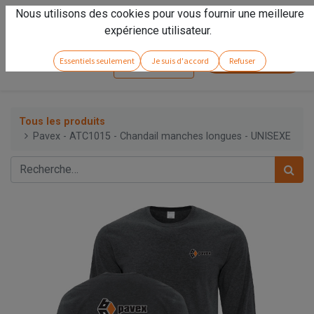
Nous utilisons des cookies pour vous fournir une meilleure
Vivez l'expérience
Arseno
!
expérience utilisateur.
Service client
Essentiels seulement
Je suis d'accord
Refuser
Se connecter
Tous les produits
Pavex - ATC1015 - Chandail manches longues - UNISEXE