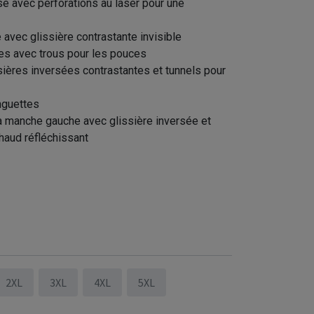
sé avec perforations au laser pour une
e avec glissière contrastante invisible
es avec trous pour les pouces
ières inversées contrastantes et tunnels pour
nguettes
a manche gauche avec glissière inversée et
haud réfléchissant
este softshell homme (CARBON/ORANGE) -
2XL
3XL
4XL
5XL