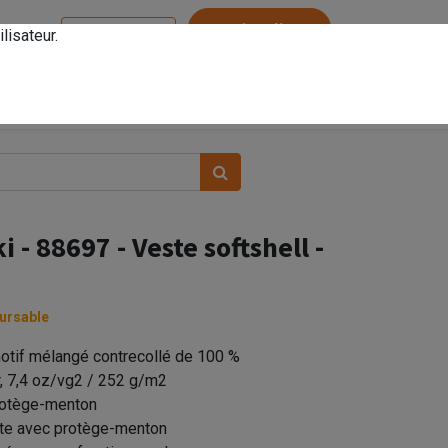
Service client
lisateur.
Se connecter
- 88697 - Veste softshell -
ursable
otif mélangé contrecollé de 100 %
r, 7,4 oz/vg2 / 252 g/m2
rotège-menton
pête avec protège-menton