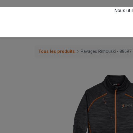
Vivez l'expérience
A
Nous util
0
Accueil
Magasin
Tous les produits
Pavages Rimouski - 88697 