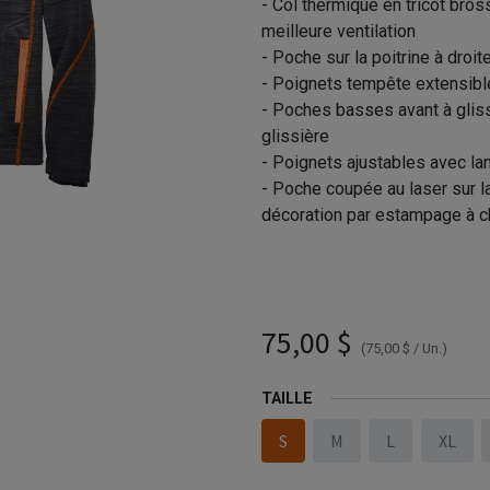
- Col thermique en tricot bros
meilleure ventilation
- Poche sur la poitrine à droit
- Poignets tempête extensibl
- Poches basses avant à gliss
glissière
- Poignets ajustables avec la
- Poche coupée au laser sur l
décoration par estampage à c
Pavages Rimouski - 88697 v
12901 (AVG)
75,00
$
(
75,00
$
/
Un.
)
TAILLE
S
M
L
XL