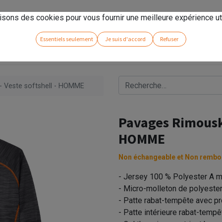
rseno
!
isons des cookies pour vous fournir une meilleure expérience uti
Essentiels seulement
Je suis d'accord
Refuser
- Veste softshell - HOMME
Pavages Rimouski 
HOMME
Non échangeable et Non rembo
- Jersey 100 % Polyester A m
- Micro-molleton de polyeste
- Patte rabat-tempête avec p
- Patte intérieure rabat-tem