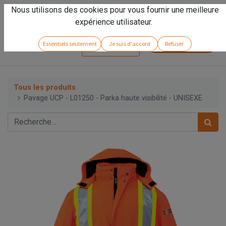
Nous utilisons des cookies pour vous fournir une meilleure
Vivez l'expérience
Arseno
!
expérience utilisateur.
Service client
Essentiels seulement
Je suis d'accord
Refuser
Se connecter
Tous les produits
Pavage UCP - L01250 - Parka haute visibilité - UNISEXE