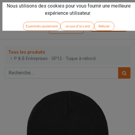
Nous utilisons des cookies pour vous fournir une meilleure
Vivez l'expérience
Arseno
!
expérience utilisateur.
Service client
Essentiels seulement
Je suis d'accord
Refuser
Se connecter
Tous les produits
P & B Entreprises - SP12 - Tuque à rebord