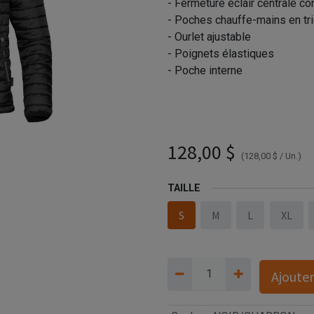
- Fermeture éclair centrale co
- Poches chauffe-mains en tr
- Ourlet ajustable
- Poignets élastiques
- Poche interne
P & B Entreprises - AFP-1 
12900 (AVG)
128,00
$
(
128,00
$
/
Un.
)
TAILLE
S
M
L
XL
Ajouter