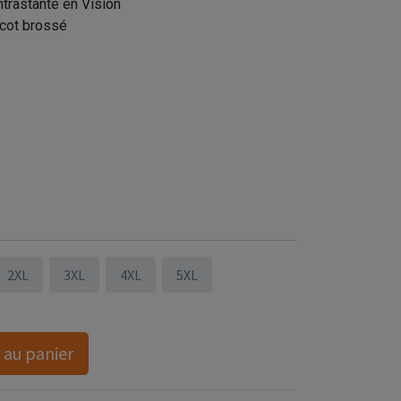
ntrastante en Vision
icot brossé
manteau matelassé homme (NOIR/CHARBON) -
2XL
3XL
4XL
5XL
 au panier