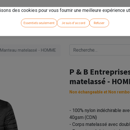
rseno
!
isons des cookies pour vous fournir une meilleure expérience uti
Essentiels seulement
Je suis d'accord
Refuser
 - Manteau matelassé - HOMME
P & B Entreprise
matelassé - HO
Non échangeable et Non rembo
- 100% nylon indéchirable ave
40gsm (CDN)
- Corps matelassé avec doubl