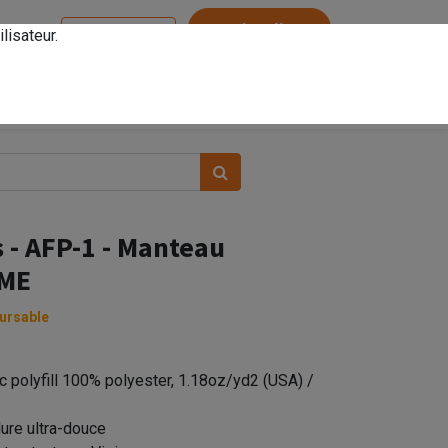
Service client
lisateur.
Se connecter
s - AFP-1 - Manteau
MME
ursable
c polyfill 100% polyester, 1.18oz/yd2 (USA) /
ure ultra-douce