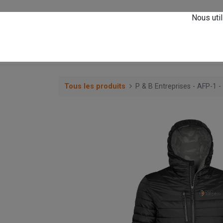
Vivez l'expérience
A
Nous util
0
Accueil
Magasin
Tous les produits
P & B Entreprises - AFP-1