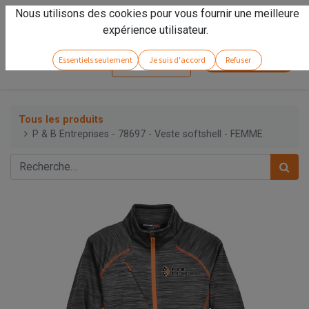
Nous utilisons des cookies pour vous fournir une meilleure
Vivez l'expérience
Arseno
!
expérience utilisateur.
Service client
Essentiels seulement
Je suis d'accord
Refuser
Se connecter
Tous les produits
P & B Entreprises - 78697 - Veste softshell - FEMME