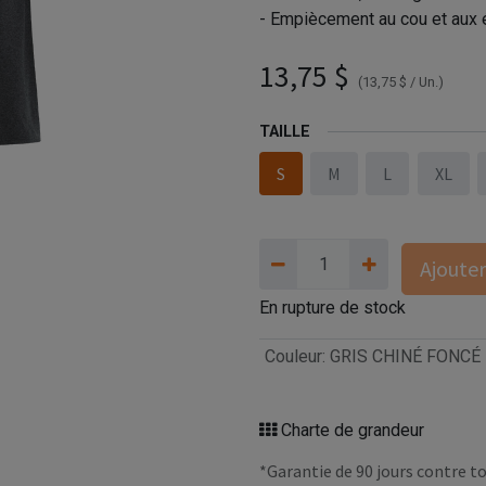
- Empiècement au cou et aux 
13,75
$
(
13,75
$
/
Un.
)
TAILLE
S
M
L
XL
Ajouter
En rupture de stock
Couleur
:
GRIS CHINÉ FONCÉ
Charte de grandeur
*Garantie de 90 jours contre to