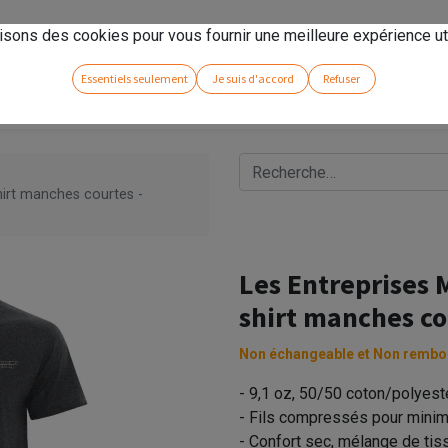
rseno
!
isons des cookies pour vous fournir une meilleure expérience uti
Essentiels seulement
Je suis d'accord
Refuser
hirt manches courtes -
Les Entreprises M
shirt manches co
Non échangeable et Non rembo
- 9,1 oz, 50/50 coton/polyest
- Fils compressés pour minim
- Confort sec, mélange de tiss