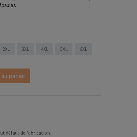
épaules
2XL
3XL
4XL
5XL
6XL
 au panier
ut défaut de fabrication.