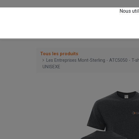
Vivez l'expérience
A
Nous util
0
Accueil
Magasin
Tous les produits
Les Entreprises Mont-Sterling - ATC5050 - T-s
UNISEXE