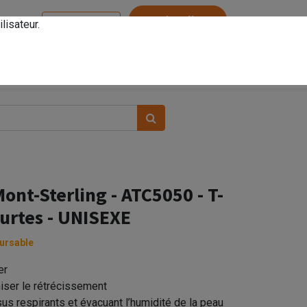
Service client
lisateur.
Se connecter
ont-Sterling - ATC5050 - T-
urtes - UNISEXE
ursable
er
iser le rétrécissement
us respirants et évacuant l’humidité de la peau