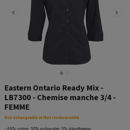
Eastern Ontario Ready Mix -
LB7300 - Chemise manche 3/4 -
FEMME
Non échangeable et Non remboursable
- 65% coton, 30% polyester, 5% élasthanne