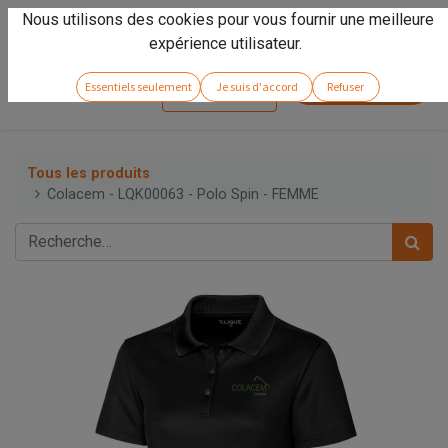
Nous utilisons des cookies pour vous fournir une meilleure
Vivez l'expérience
Arseno
!
expérience utilisateur.
Service client
Essentiels seulement
Je suis d'accord
Refuser
Se connecter
Tous les produits
Colacem - LQK00063 - Polo Spin - FEMME