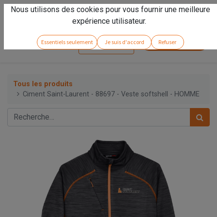
Nous utilisons des cookies pour vous fournir une meilleure
Vivez l'expérience
Arseno
!
expérience utilisateur.
Service client
Essentiels seulement
Je suis d'accord
Refuser
Se connecter
Tous les produits
Ciment Saint-Laurent - 88697 - Veste softshell - HOMME