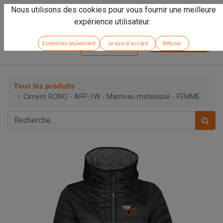
Nous utilisons des cookies pour vous fournir une meilleure
Vivez l'expérience
Arseno
!
expérience utilisateur.
Service client
Essentiels seulement
Je suis d'accord
Refuser
Se connecter
Tous les produits
Ciment RONO - AFP-1W - Manteau matelassé - FEMME