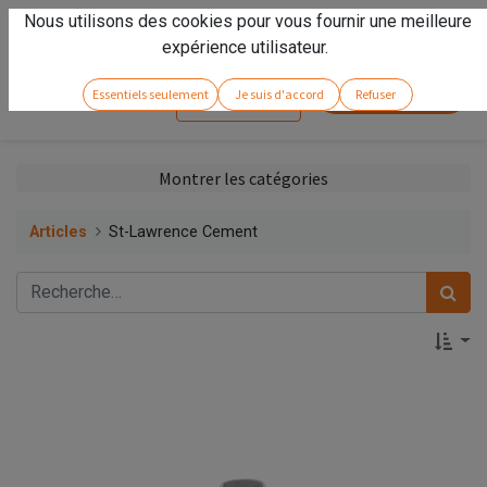
Nous utilisons des cookies pour vous fournir une meilleure
Vivez l'expérience
Arseno
!
expérience utilisateur.
Service client
Essentiels seulement
Je suis d'accord
Refuser
Se connecter
Montrer les catégories
Articles
St-Lawrence Cement