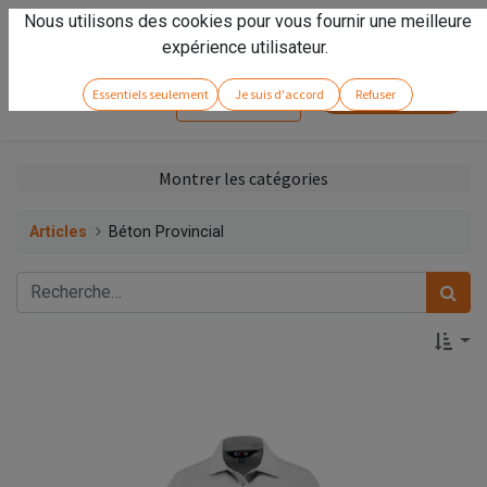
Nous utilisons des cookies pour vous fournir une meilleure
Vivez l'expérience
Arseno
!
expérience utilisateur.
Service client
Essentiels seulement
Je suis d'accord
Refuser
Se connecter
Montrer les catégories
Articles
Béton Provincial