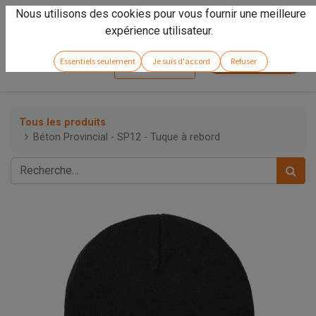
Nous utilisons des cookies pour vous fournir une meilleure
Vivez l'expérience
Arseno
!
expérience utilisateur.
Service client
Essentiels seulement
Je suis d'accord
Refuser
Se connecter
Tous les produits
Béton Provincial - SP12 - Tuque à rebord