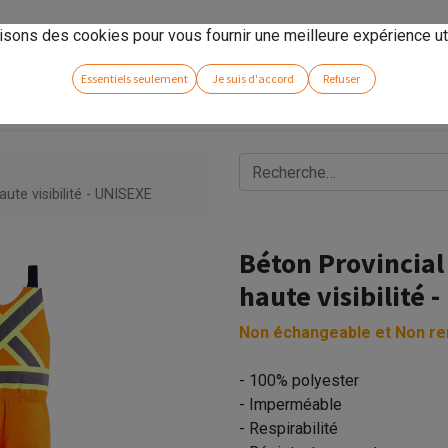
rseno
!
isons des cookies pour vous fournir une meilleure expérience uti
Essentiels seulement
Je suis d'accord
Refuser
ute visibilité - UNISEXE
Béton Provincial 
haute visibilité 
Non échangeable et Non r
- 100% polyester
- Imperméable
- Respirabilité