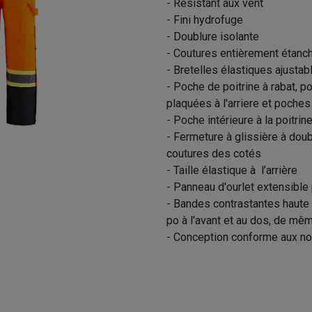
- Résistant aux vent
- Fini hydrofuge
- Doublure isolante
- Coutures entièrement étanc
- Bretelles élastiques ajustab
- Poche de poitrine à rabat, 
plaquées à l'arriere et poches
- Poche intérieure à la poitrin
- Fermeture à glissière à doub
coutures des cotés
- Taille élastique à l’arrière
- Panneau d'ourlet extensible 
- Bandes contrastantes haute v
po à l'avant et au dos, de mê
- Conception conforme aux 
BÉTON PROVINCIAL - P01255 S
TRANSFO)