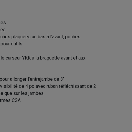
hes
les
poches plaquées au bas à l'avant, poches
 pour outils
e
le curseur YKK à la braguette avant et aux
pour allonger l'entrejambe de 3"
isibilité de 4 po avec ruban réfléchissant de 2
me que sur les jambes
normes CSA
alopette isolée haute visibilité (SANS