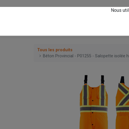
Vivez l'expérience
A
Nous util
0
Accueil
Magasin
Tous les produits
Béton Provincial - P01255 - Salopette isolée ha