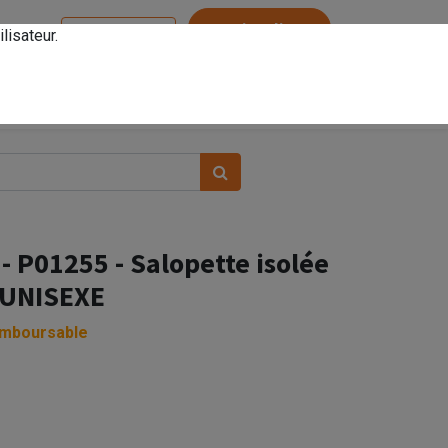
Service client
lisateur.
Se connecter
- P01255 - Salopette isolée
- UNISEXE
emboursable