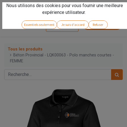
Nous utilisons des cookies pour vous fournir une meilleure
Vivez l'expérience
Arseno
!
expérience utilisateur.
Service client
Essentiels seulement
Je suis d'accord
Refuser
Se connecter
Tous les produits
Béton Provincial - LQK00063 - Polo manches courtes -
FEMME