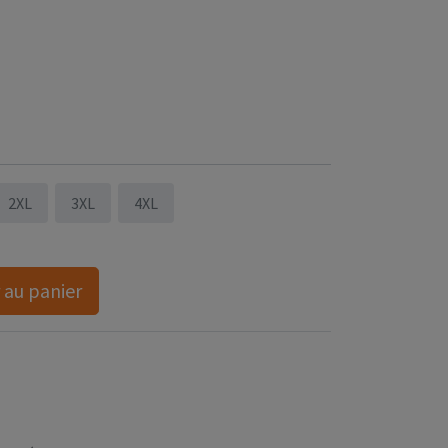
chandail manches longues unisexe (GRIS CHINÉ
2XL
3XL
4XL
 au panier