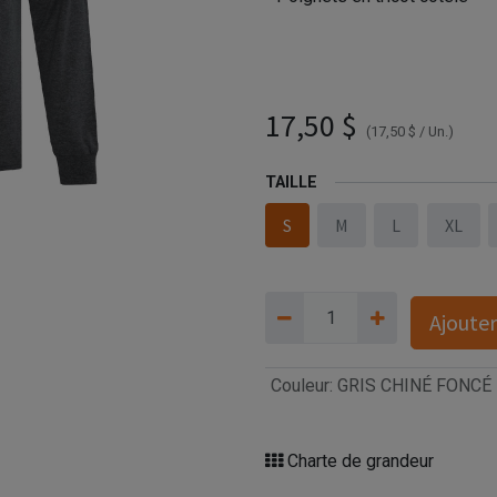
Béton Provincial - ATC1015 
FONCÉ) - S13961 (AVG)
17,50
$
(
17,50
$
/
Un.
)
TAILLE
S
M
L
XL
Ajouter
Couleur
:
GRIS CHINÉ FONCÉ
Charte de grandeur