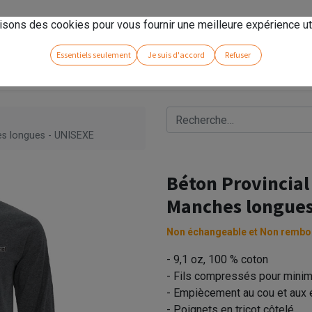
rseno
!
isons des cookies pour vous fournir une meilleure expérience uti
Essentiels seulement
Je suis d'accord
Refuser
es longues - UNISEXE
Béton Provincial
Manches longues
Non échangeable et Non rembo
- 9,1 oz, 100 % coton
- Fils compressés pour minim
- Empiècement au cou et aux 
- Poignets en tricot côtelé