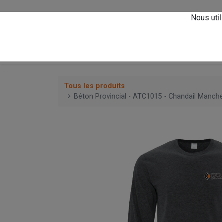
Vivez l'expérience
A
Nous util
0
Accueil
Magasin
Tous les produits
Béton Provincial - ATC1015 - Chandail Manch