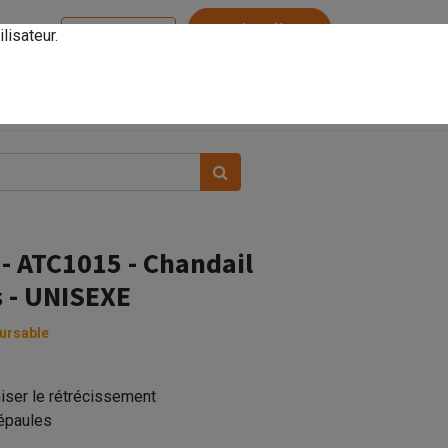
Service client
lisateur.
Se connecter
 - ATC1015 - Chandail
 - UNISEXE
ursable
iser le rétrécissement
épaules