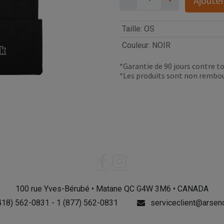
Ajouter
Taille
:
OS
Couleur
:
NOIR
*Garantie de 90 jours contre to
*Les produits sont non rembo
100 rue Yves-Bérubé • Matane QC G4W 3M6 • CANADA
418) 562-0831 - 1 (877) 562-0831
serviceclient@arseno