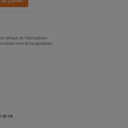
 au panier
ut défaut de fabrication.
ursables non échangeables.
.qc.ca