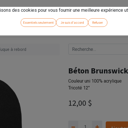
rseno
!
isons des cookies pour vous fournir une meilleure expérience uti
Essentiels seulement
Je suis d'accord
Refuser
Tuque à rebord
Béton Brunswick 
Couleur uni 100% acrylique
Tricoté 12"
12,00
$