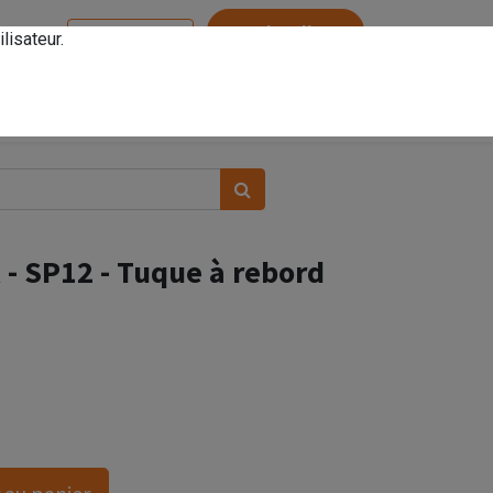
Service client
lisateur.
Se connecter
- SP12 - Tuque à rebord