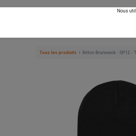
Vivez l'expérience
A
Nous util
0
Accueil
Magasin
Tous les produits
Béton Brunswick - SP12 - 