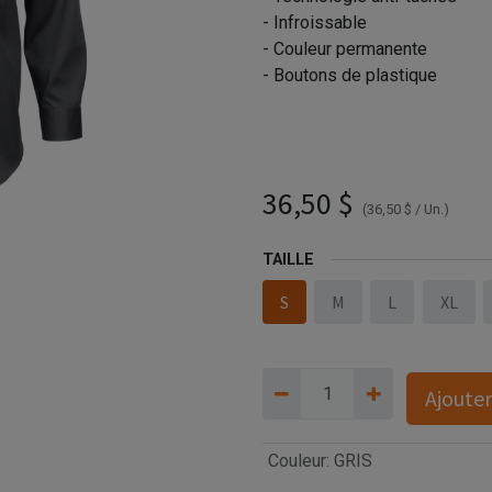
- Infroissable
- Couleur permanente
- Boutons de plastique
Béton Brunswick - 625 chemi
12896 (AVG)
36,50
$
(
36,50
$
/
Un.
)
TAILLE
S
M
L
XL
Ajouter
Couleur
:
GRIS