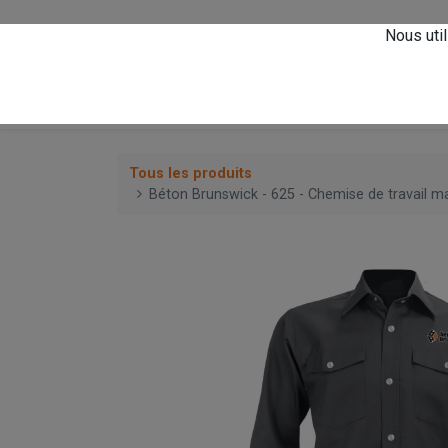
Vivez l'expérience
A
Nous util
0
Accueil
Magasin
Tous les produits
Béton Brunswick - 625 - Chemise de travail