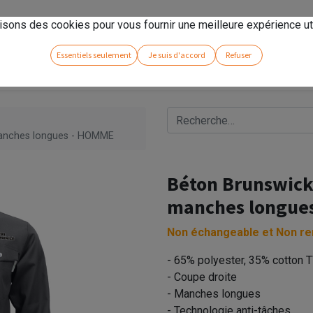
rseno
!
isons des cookies pour vous fournir une meilleure expérience uti
Essentiels seulement
Je suis d'accord
Refuser
 manches longues - HOMME
Béton Brunswick 
manches longue
Non échangeable et Non r
- 65% polyester, 35% cotton 
- Coupe droite
- Manches longues
- Technologie anti-tâches