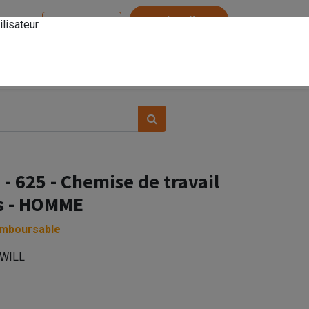
Service client
lisateur.
Se connecter
- 625 - Chemise de travail
s - HOMME
emboursable
TWILL